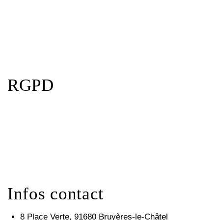
n
t
s
RGPD
Infos contact
8 Place Verte, 91680 Bruyères-le-Châtel