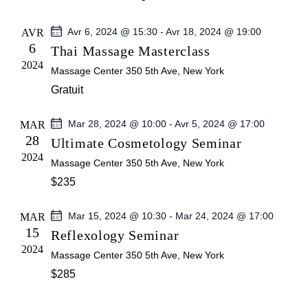
v
e
l
e
h
r
e
c
i
e
Avr 6, 2024 @ 15:30
-
Avr 18, 2024 @ 19:00
AVR
h
c
6
Thai Massage Masterclass
r
e
g
t
2024
Massage Center
350 5th Ave, New York
c
i
a
Gratuit
h
o
t
e
n
Mar 28, 2024 @ 10:00
-
Avr 5, 2024 @ 17:00
MAR
e
i
n
28
Ultimate Cosmetology Seminar
t
e
2024
o
Massage Center
350 5th Ave, New York
n
z
$235
n
a
u
n
v
d
Mar 15, 2024 @ 10:30
-
Mar 24, 2024 @ 17:00
MAR
e
15
i
Reflexology Seminar
e
d
2024
g
Massage Center
350 5th Ave, New York
v
a
a
$285
t
t
u
e