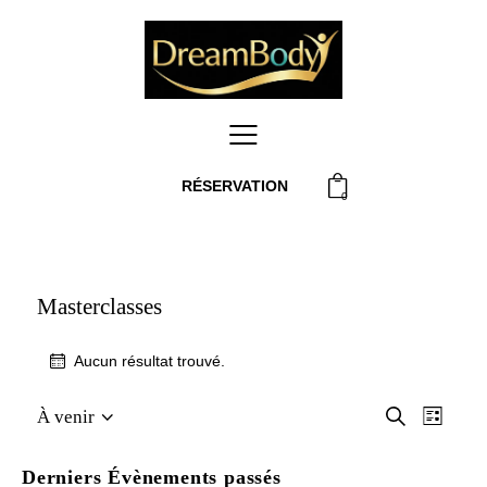
RÉSERVATION
0
Masterclasses
Aucun résultat trouvé.
N
R
R
À venir
L
e
S
e
i
a
c
s
é
c
h
Derniers Évènements passés
t