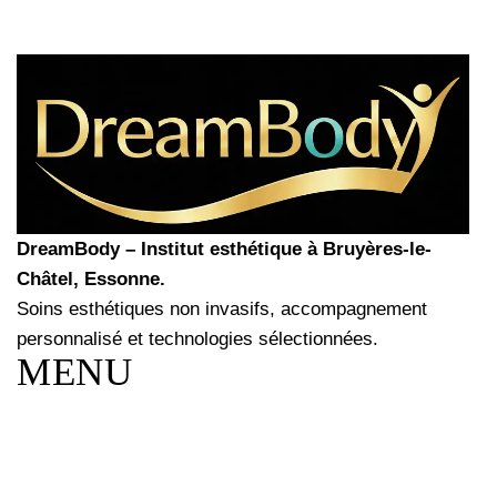
i
e
.
o
s
n
É
d
e
v
v
è
u
n
e
DreamBody – Institut esthétique à Bruyères-le-
s
e
Châtel, Essonne.
É
Soins esthétiques non invasifs, accompagnement
m
v
personnalisé et technologies sélectionnées.
e
è
MENU
n
n
e
t
m
e