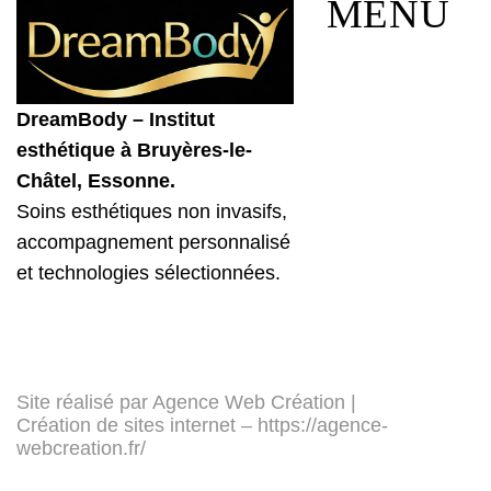
MENU
DreamBody – Institut
esthétique à Bruyères-le-
Châtel, Essonne.
Soins esthétiques non invasifs,
accompagnement personnalisé
et technologies sélectionnées.
Site réalisé par Agence Web Création |
Création de sites internet –
https://agence-
webcreation.fr/