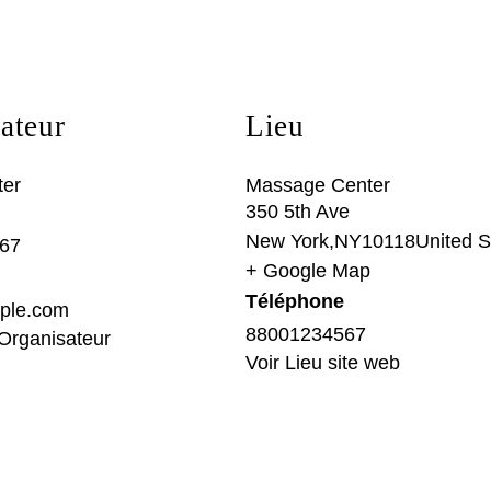
ateur
Lieu
ter
Massage Center
350 5th Ave
New York
,
NY
10118
United S
67
+ Google Map
Téléphone
ple.com
88001234567
e Organisateur
Voir Lieu site web