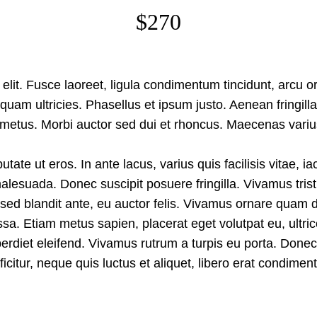
$270
lit. Fusce laoreet, ligula condimentum tincidunt, arcu or
ue quam ultricies. Phasellus et ipsum justo. Aenean fring
metus. Morbi auctor sed dui et rhoncus. Maecenas varius 
ate ut eros. In ante lacus, varius quis facilisis vitae, i
alesuada. Donec suscipit posuere fringilla. Vivamus tris
a sed blandit ante, eu auctor felis. Vivamus ornare quam 
sa. Etiam metus sapien, placerat eget volutpat eu, ultri
iet eleifend. Vivamus rutrum a turpis eu porta. Donec sa
efficitur, neque quis luctus et aliquet, libero erat condi